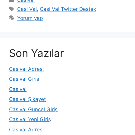
Etiketler
Casi Val
,
Casi Val Twitter Destek
Yorum yap
Son Yazılar
Casival Adresi
Casival Giriş
Casival
Casival Şikayet
Casival Güncel Giriş
Casival Yeni Giriş
Casival Adresi