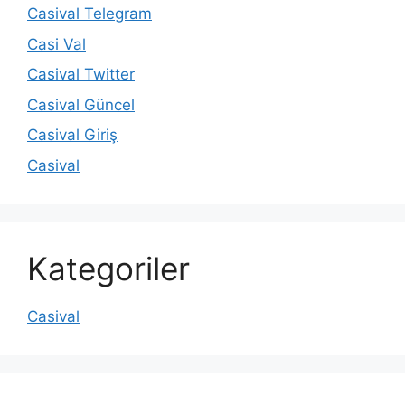
Casival Telegram
Casi Val
Casival Twitter
Casival Güncel
Casival Giriş
Casival
Kategoriler
Casival