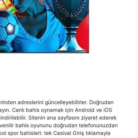
rinden adreslerini güncelleyebilirler. Doğrudan
ın. Canlı bahis oynamak için Android ve iOS
dirilebilir. Sitenin ana sayfasını ziyaret ederek
üvenilir bahis oyununu doğrudan telefonunuzdan
l spor bahisleri: tek Casival Giriş tıklamayla