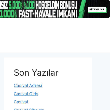
Son Yazılar
Casival Adresi
Casival Giriş
Casival