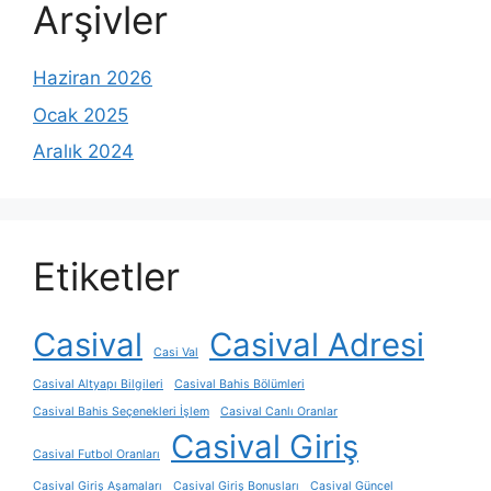
Arşivler
Haziran 2026
Ocak 2025
Aralık 2024
Etiketler
Casival
Casival Adresi
Casi Val
Casival Altyapı Bilgileri
Casival Bahis Bölümleri
Casival Bahis Seçenekleri İşlem
Casival Canlı Oranlar
Casival Giriş
Casival Futbol Oranları
Casival Giriş Aşamaları
Casival Giriş Bonusları
Casival Güncel