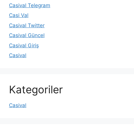
Casival Telegram
Casi Val
Casival Twitter
Casival Güncel
Casival Giriş
Casival
Kategoriler
Casival