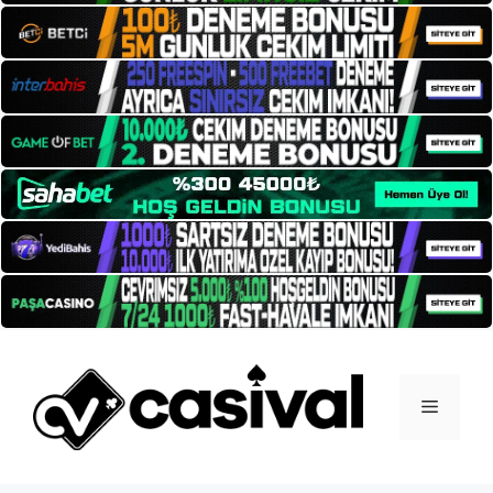
İçeriğe
atla
Menü