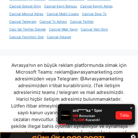
Casival Güncel Giriş
Casival Kayıt Bonusu
Casival Kayıtlı Adres
Casival Mevcut Adres
Casival Mobil Lisans
Casival Spor Tv
Casival Telegram
Casival Tv Adresi
Casival Twitter
Casi Val Twitter Destek
Casival Web Yayın
Casival Yeni Giriş
Casival Çevrimiçi Slot
Casival Şikayet
Avrasya'nın en büyük reklam platformunda olmak için
Microsoft Teams:
reklam@avrasyamarketing.com
adresimizden veya Telegram: @Avrasyamarketing
adresimizden irtibat kurabilirsiniz. (Tek iletişim
adreslerimiz teams / telegram ve mail adresimizdir.
Harici hiçbir iletişim adresimiz bulunmamaktadır.
Lütfen itibar etmeyiniz.) Türkiye yasalarına göre 7258
sayılı kanun uyarınca yasa dışı bahis oynamanın
cezaları mevcuttur. Şu an bulunduğunuz site hiç bir
şekilde illegal bahis oyunları oynatmıyor ve oynamaya
aracı olmuyordur.
maslakcasino
|
orbibet
|
betamiral
|
×